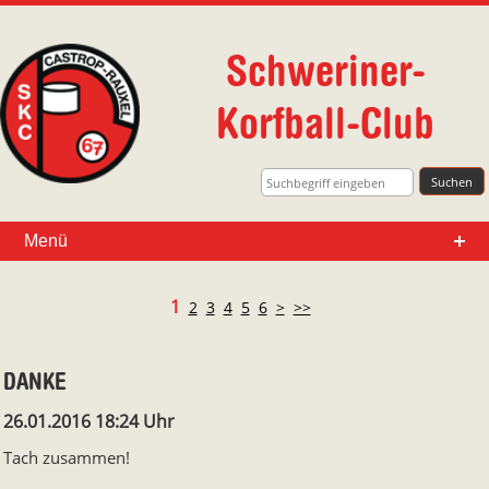
Schweriner-
Korfball-Club
Suche
Menü
1
2
3
4
5
6
>
>>
DANKE
26.01.2016 18:24 Uhr
Tach zusammen!